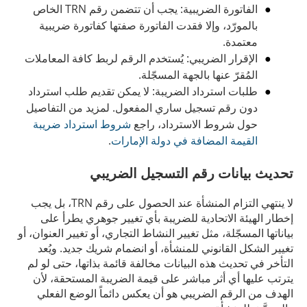
الفاتورة الضريبية: يجب أن تتضمن رقم TRN الخاص
بالمورّد، وإلا فقدت الفاتورة صفتها كفاتورة ضريبية
معتمدة.
الإقرار الضريبي: يُستخدم الرقم لربط كافة المعاملات
المُقرّ عنها بالجهة المسجّلة.
طلبات استرداد الضريبة: لا يمكن تقديم طلب استرداد
دون رقم تسجيل ساري المفعول. لمزيد من التفاصيل
حول شروط الاسترداد، راجع
شروط استرداد ضريبة
القيمة المضافة في دولة الإمارات
.
تحديث بيانات رقم التسجيل الضريبي
لا ينتهي التزام المنشأة عند الحصول على رقم TRN، بل يجب
إخطار الهيئة الاتحادية للضريبة بأي تغيير جوهري يطرأ على
بياناتها المسجّلة، مثل تغيير النشاط التجاري، أو تغيير العنوان، أو
تغيير الشكل القانوني للمنشأة، أو انضمام شريك جديد. ويُعد
التأخر في تحديث هذه البيانات مخالفة قائمة بذاتها، حتى لو لم
يترتب عليها أي أثر مباشر على قيمة الضريبة المستحقة، لأن
الهدف من الرقم الضريبي هو أن يعكس دائماً الوضع الفعلي