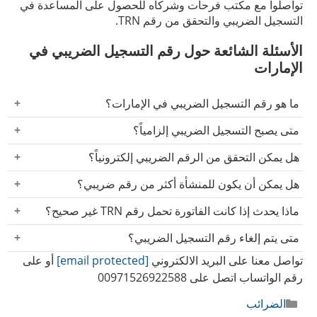
تواصلوا مع مكتب فرحات وشركاه للحصول على المساعدة في
التسجيل الضريبي والتحقق من رقم TRN.
الأسئلة الشائعة حول رقم التسجيل الضريبي في
الإمارات
ما هو رقم التسجيل الضريبي في الإمارات؟
هو رقم فريد تصدره الهيئة الاتحادية للضريبة لتعريف الأفراد
متى يصبح التسجيل الضريبي إلزامياً؟
والشركات ضمن نظام الضريبة في الإمارات.
يصبح التسجيل إلزامياً عند تجاوز قيمة التوريدات والواردات
هل يمكن التحقق من الرقم الضريبي إلكترونياً؟
الخاضعة للضريبة 375,000 درهم خلال 12 شهراً، ويجوز
نعم، توفر الهيئة الاتحادية للضريبة خدمة التحقق عبر موقعها
هل يمكن أن يكون للمنشأة أكثر من رقم ضريبي؟
التسجيل الاختياري عند تجاوز 187,500 درهم.
الرسمي بإدخال رقم TRN ورمز التحقق.
نعم، في حال التسجيل في أكثر من نوع من الضريبة في
ماذا يحدث إذا كانت الفاتورة تحمل رقم TRN غير صحيح؟
الإمارات، كضريبة القيمة المضافة وضريبة الشركات معاً.
قد تفقد الفاتورة صفتها كفاتورة ضريبية معتمدة، وقد يُرفض
متى يتم إلغاء رقم التسجيل الضريبي؟
خصم ضريبة المدخلات المرتبطة بها، إضافة إلى احتمال
تواصل معنا على البريد الالكتروني
[email protected]
يتم إلغاؤه عند توقف النشاط الخاضع للضريبة، أو انخفاض
أو على
فرض مخالفات إدارية.
رقم الواتساب اتصل على 00971526922588
الإيرادات عن الحد القانوني، أو تصفية الشركة، بحسب نوع
الضريبة المسجّلة فيها.
التصنيفات
الضرائب