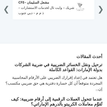
ي
ا
مشعل السليمان –CFE
❯
❮
شريك – وايت تال لخدمات الاستشارات –
ذ م م – دبي جنوب
أحدث المقالات
ترحيل ونقل الخسائر الضريبية في ضريبة الشركات
بدولة الإمارات: القواعد الكاملة
هل تعتمد في إعداد إقرارك الضريبي على الأرقام المحاسبية
المجردة متوقعاً أن كل خسارة دفترية هي حق ضريبي مكتسب؟
إن...
عندما تتحول العملات الرقمية إلى أرقام ضريبية: كيف
تُقوَّم معاملات الكريبتو بالدرهم الإماراتي؟