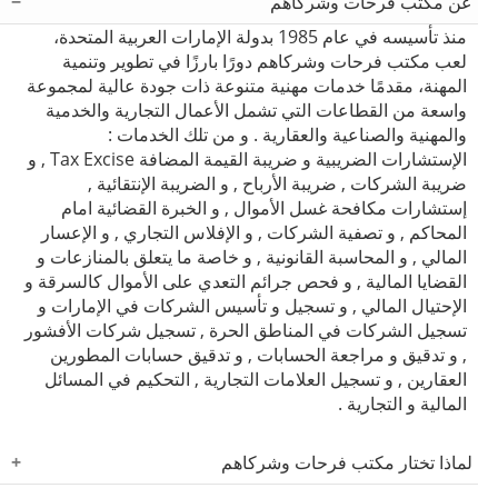
عن مكتب فرحات وشركاهم
منذ تأسيسه في عام 1985 بدولة الإمارات العربية المتحدة،
لعب مكتب فرحات وشركاهم دورًا بارزًا في تطوير وتنمية
المهنة، مقدمًا خدمات مهنية متنوعة ذات جودة عالية لمجموعة
واسعة من القطاعات التي تشمل الأعمال التجارية والخدمية
والمهنية والصناعية والعقارية . و من تلك الخدمات :
الإستشارات الضريبية و ضريبة القيمة المضافة Tax Excise , و
ضريبة الشركات , ضريبة الأرباح , و الضريبة الإنتقائية ,
إستشارات مكافحة غسل الأموال , و الخبرة القضائية امام
المحاكم , و تصفية الشركات , و الإفلاس التجاري , و الإعسار
المالي , و المحاسبة القانونية , و خاصة ما يتعلق بالمنازعات و
القضايا المالية , و فحص جرائم التعدي على الأموال كالسرقة و
الإحتيال المالي , و تسجيل و تأسيس الشركات في الإمارات و
تسجيل الشركات في المناطق الحرة , تسجيل شركات الأفشور
, و تدقيق و مراجعة الحسابات , و تدقيق حسابات المطورين
العقارين , و تسجيل العلامات التجارية , التحكيم في المسائل
المالية و التجارية .
لماذا تختار مكتب فرحات وشركاهم
مكتب فرحات وشركاهم هو عضو فاعل في LEA Global وهي