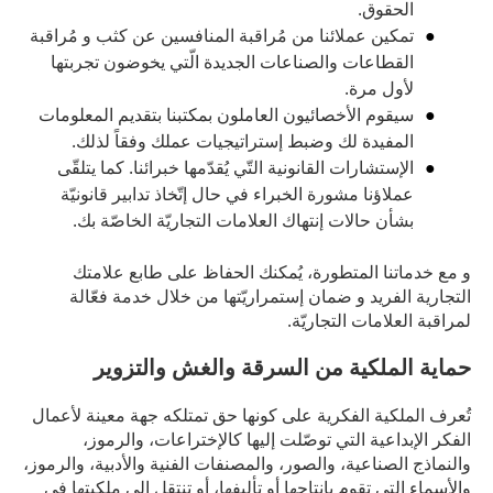
الحقوق.
تمكين عملائنا من مُراقبة المنافسين عن كثب و مُراقبة
القطاعات والصناعات الجديدة الّتي يخوضون تجربتها
لأول مرة.
سيقوم الأخصائيون العاملون بمكتبنا بتقديم المعلومات
المفيدة لك وضبط إستراتيجيات عملك وفقاً لذلك.
الإستشارات القانونية التّي يُقدّمها خبرائنا. كما يتلقّى
عملاؤنا مشورة الخبراء في حال إتّخاذ تدابير قانونيّة
بشأن حالات إنتهاك العلامات التجاريّة الخاصّة بك.
و مع خدماتنا المتطورة، يُمكنك الحفاظ على طابع علامتك
التجارية الفريد و ضمان إستمراريّتها من خلال خدمة فعّالة
لمراقبة العلامات التجاريّة.
حماية الملكية من السرقة والغش والتزوير
تُعرف الملكية الفكرية على كونها حق تمتلكه جهة معينة لأعمال
الفكر الإبداعية التي توصّلت إليها كالإختراعات، والرموز،
والنماذج الصناعية، والصور، والمصنفات الفنية والأدبية، والرموز،
والأسماء التي تقوم بإنتاجها أو تأليفها، أو تنتقل إلى ملكيتها في