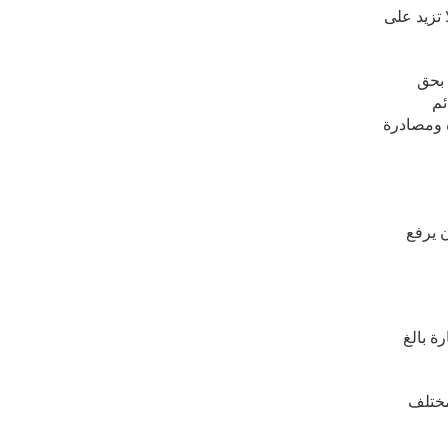
ن (100.000) ألف درهم إماراتي ولا تزيد على
 بحق
ئم
نشأة ومصادرة
 يرفع
ة بالغ
مختلف