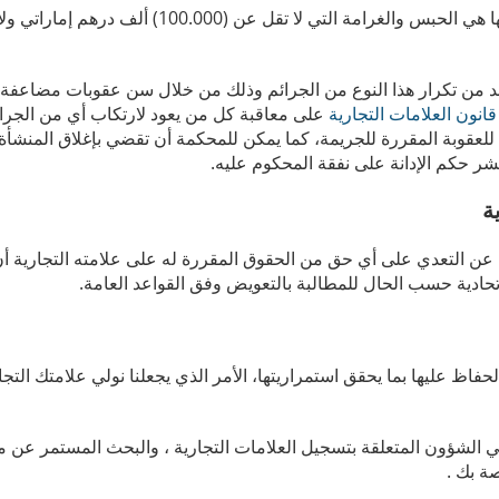
أما الأفعال الواردة في المادة (49) فإن العقوبة المُطبقة بشأنها هي الحبس والغرامة التي لا تقل ع
لحد من تكرار هذا النوع من الجرائم وذلك من خلال سن عقوبات مضاعفة
قانون العلامات التجارية
على معاقبة كل من يعود لارتكاب أي من الجرا
49) و (50) بضعف الحد الأقصى للعقوبة المقررة للجريمة، كما يمكن للمحكمة أن تقضي بإغلاق الم
نشر حكم الإدانة على نفقة المحكوم عليه.
ة
 عن التعدي على أي حق من الحقوق المقررة له على علامته التجارية أن
لاتحادية حسب الحال للمطالبة بالتعويض وفق القواعد العامة.
حفاظ عليها بما يحقق استمراريتها، الأمر الذي يجعلنا نولي علامتك التجار
ي الشؤون المتعلقة بتسجيل العلامات التجارية ، والبحث المستمر عن 
صة بك .