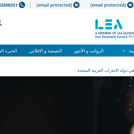
42500251+
[email protected]
[email protected]
بة
الرواتب و الأجور
التصفية و الافلاس
الخبرة ال
ي دولة الامارات العربية المتحدة