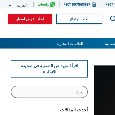
Select
971
971507869887+
واتساب
guage
طلب اجتماع
اطلب عرض اسعار
قضائية
العلامات التجارية
اقرأ المزيد عن التصفية في صحيفة
الاتحاد »
البحث
عن:
أحدث المقالات