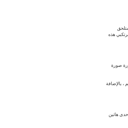
ستلحق
رتكبي هذه
ورة صورة
 ، بالإضافة
 (50.000) ألف درهم إماراتي ولا يزيد على (200.000) ألف أو بإحدى هاتين