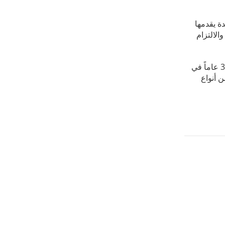
ة يقدمها
الالتزام
نحن مكتب فرحات وشركاه، واحد من أهم المكاتب المختصة بالشؤون الضريبية في دولة الإمارات العربية المتحدة وبخبرة تزيد عن 35 عاماً في
 أنواع