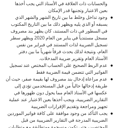
والحسابات ذات العلاقة في الأستاذ التي يجب أخذها
بعين الاعتبار وتجنبها قدر الإمكان
وجود تداخل وخلط ما بين تاريخ الشهر والشهر الذي
يسبقه أو الذي يليه ويظهر ذلك ما بين التاريخ المكتوب
في السطور في ذات المستند، كان يظهر بند مصروف
مسجل مستندياً في يناير من العام 2020 ويظهر سطر
تسجيل الضريبة لذات المستند في فبراير من نفس
العام، ونتيجة لذلك يحدث فرقاً شهرياً ما بين دفتر
الأستاذ العام وتقرير ضريبة المدخلات.
عدم الربط الصحيح على الحساب المختص عند تسجيل
الفواتير التي تتضمن قيمة الضريبة فقط
عدم مراعاة إدخال بند مصروف لها بقيمة صفر، حيث أن
طريقة إدخالها حالياً من قبل المستخدمين تؤدي إلى
عكسها في الأستاذ العام مما يحول دون ظهورها في
التقارير الضريبية، ويجب أخذها بعين الاعتبار عند عملية
تجهيز ومراجعة وتقديم الإقرارات الضريبية
يجب التأكد من وجود موافقة على كافة فواتير الموردين
الضريبية المدرجة في التقارير الضريبية من قبل
المختصين، حتى تكون منسجمة ومتطابقة مع متطلبات