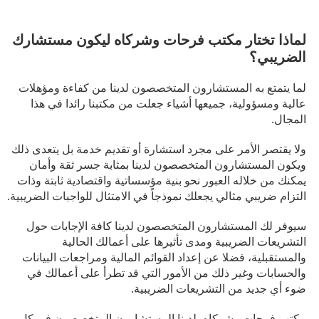
لماذا تختار مكتب فرحات وشركاه ليكون مستشارك
الضريبي؟
لما يتمتع به المستشارون المتخصصون لدينا من كفاءة ومؤهلات
عالية ومسؤولية، جميعها أشياء جعلت من مكتبنا رائدا في هذا
المجال.
ولا يقتصر الأمر على مجرد استشارة أو تقديم خدمة بل يتعدى ذلك
ويكون المستشارون المتخصصون لدينا بمثابة جسر ثقة وأمان
يمكنك من خلاله العبور نحو بنية مؤسساتية واقتصادية ثابتة وذات
التزام ضريبي مثالي يجعلك نموذجاً في الامتثال للواجبات الضريبية.
سيوفر لك المستشارون المتخصصون لدينا كافة الإجابات حول
التشريعات الضريبية ومدى تأثيرها على أعمالك الحالية
والمستقبلية، فضلا عن إعداد القوائم المالية ومراجعات البيانات
والحسابات وغير ذلك من الأمور التي قد تطرأ على أعمالك في
ضوء أي جديد من التشريعات الضريبية.
مكتب فرحات وشركاه، لدينا المستشارون المتخصصون في كل