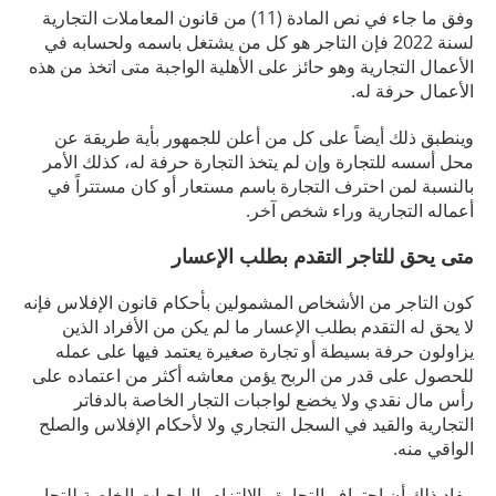
وفق ما جاء في نص المادة (11) من قانون المعاملات التجارية
لسنة 2022 فإن التاجر هو كل من يشتغل باسمه ولحسابه في
الأعمال التجارية وهو حائز على الأهلية الواجبة متى اتخذ من هذه
الأعمال حرفة له.
وينطبق ذلك أيضاً على كل من أعلن للجمهور بأية طريقة عن
محل أسسه للتجارة وإن لم يتخذ التجارة حرفة له، كذلك الأمر
بالنسبة لمن احترف التجارة باسم مستعار أو كان مستتراً في
أعماله التجارية وراء شخص آخر.
متى يحق للتاجر التقدم بطلب الإعسار
كون التاجر من الأشخاص المشمولين بأحكام قانون الإفلاس فإنه
لا يحق له التقدم بطلب الإعسار ما لم يكن من الأفراد الذين
يزاولون حرفة بسيطة أو تجارة صغيرة يعتمد فيها على عمله
للحصول على قدر من الربح يؤمن معاشه أكثر من اعتماده على
رأس مال نقدي ولا يخضع لواجبات التجار الخاصة بالدفاتر
التجارية والقيد في السجل التجاري ولا لأحكام الإفلاس والصلح
الواقي منه.
مفاد ذلك أن احتراف التجارة والالتزام بالواجبات الخاصة للتجار