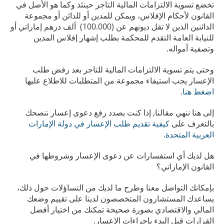
تخضع تسوية الالتزامات المالية التاجر حينئذ وكما هو الأصل في
القانون لأحكام الإفلاس، ويمكن للمدين أو للدائن أو مجموعة
الدائنين الذين لا تقل ديونهم عن (100.000) ألف درهم إماراتي أو
للنيابة العامة التقدم للمحكمة بطلب إشهار إفلاس المدين
وتصفية أمواله.
وحتى يتم تسوية الالتزامات المالية للتاجر بعد رفض طلب
الإعسار يجب استيفاء مجموعة من المتطلبات للاطلاع عليها
اضغط هنا
.
إلى هنا ننهي مقالنا, إذا كنت بصدد رفع دعوى إعسار ننصحك
بالتعرف على
كيفية تقديم طلب الإعسار في دولة الإمارات
العربية المتحدة
.
هل لديك أي استفسارات عن دعوى الإعسار وشروطها في
القانون الإماراتي؟
بإمكانك التواصل معنا وطرح ما لديك من التساؤلات حول ذلك،
يساعدك المستشارون المتخصصون لدينا على تقييم وضعك
المالي والاقتصادي بصورة صحيحة تمكنك من اختيار أفضل
القرارات قبل البدء بإجراءات الإعسار.