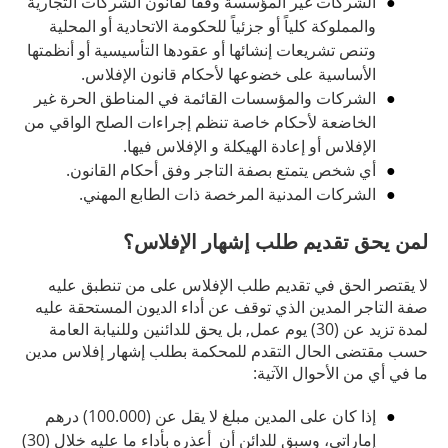
الشركات غير المؤسسة وفقاً لقانون الشركات التجارية
والمملوكة كلياً أو جزئياً للحكومة الاتحادية أو المحلية
وتنص تشريعات إنشائها أو عقودها التأسيسية أو أنظمتها
الأساسية على خضوعها لأحكام قانون الإفلاس.
الشركات والمؤسسات القائمة في المناطق الحرة غير
الخاضعة لأحكام خاصة تنظم إجراءات الصلح الواقي من
الإفلاس أو إعادة الهيكلة و الإفلاس فيها.
أي شخص يتمتع بصفة التاجر وفق أحكام القانون.
الشركات المدنية المرخصة ذات الطابع المهني.
لمن يحق تقديم طلب إشهار الإفلاس؟
لا يقتصر الحق في تقديم طلب الإفلاس على من تنطبق عليه
صفة التاجر المدين الذي توقف عن أداء الديون المستحقة عليه
لمدة تزيد عن (30) يوم عمل, بل يحق للدائنين وللنيابة العامة
حسب مقتضى الحال التقدم للمحكمة بطلب إشهار إفلاس مدين
ما في أي من الأحوال الآتية:
إذا كان على المدين مبلغ لا يقل عن (100.000) درهم
إماراتي، وسبق للدائن أن أعذره بأداء ما عليه خلال (30)