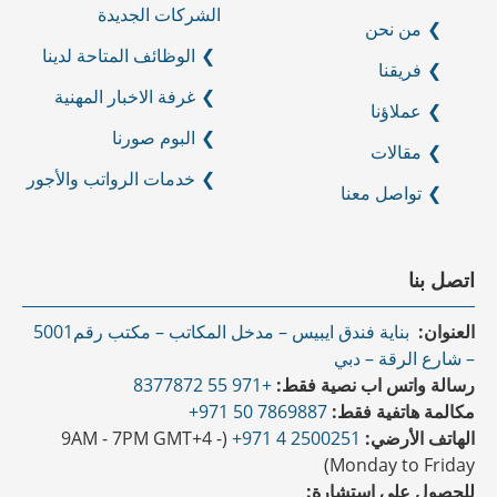
الرئيسية
تأسيس وتسجيل
الشركات الجديدة
من نحن
الوظائف المتاحة لدينا
فريقنا
غرفة الاخبار المهنية
عملاؤنا
البوم صورنا
مقالات
خدمات الرواتب والأجور
تواصل معنا
اتصل بنا
العنوان:
بناية فندق ايبيس – مدخل المكاتب – مكتب رقم5001
– شارع الرقة – دبي
رسالة واتس اب نصية فقط:
+971 55 8377872
مكالمة هاتفية فقط:
7869887 50 971+