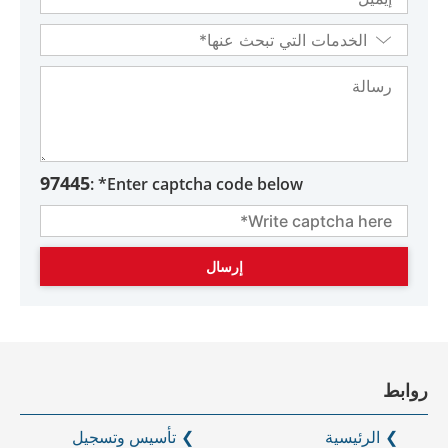
+971
97445
Enter captcha code below* :
روابط