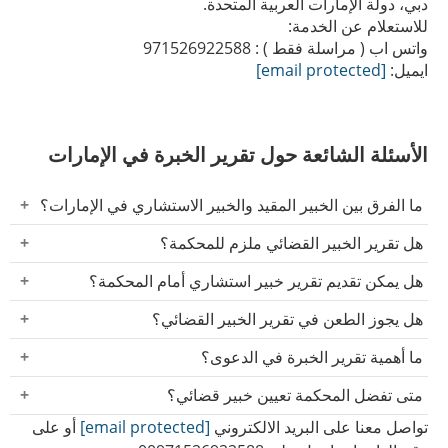
دبي، دولة الإمارات العربية المتحدة.
للاستعلام عن الخدمة:
واتس اب ( مراسلة فقط ) : 971526922588
ايميل:
[email protected]
الأسئلة الشائعة حول تقرير الخبرة في الإمارات
ما الفرق بين الخبير المقيد والخبير الاستشاري في الإمارات؟
الخبير المقيد هو الذي تعيّنه المحكمة لإعداد تقرير قضائي
هل تقرير الخبير القضائي ملزم للمحكمة؟
محايد، بينما الخبير الاستشاري يتم تعيينه من قبل أحد
لا، تقرير الخبير القضائي غير ملزم للمحكمة، لكنه يُعد من
هل يمكن تقديم تقرير خبير استشاري أمام المحكمة؟
الخصوم لتقديم رأي فني داعم لموقفه في الدعوى.
الأدلة المهمة التي تستأنس بها عند تكوين قناعتها.
نعم، يجوز تقديم تقرير الخبير الاستشاري كدليل أو قرينة،
هل يجوز الطعن في تقرير الخبير القضائي؟
ويخضع لتقدير المحكمة من حيث قوته وأثره في الدعوى.
نعم، يمكن للخصوم الاعتراض على تقرير الخبير، وطلب
ما أهمية تقرير الخبرة في الدعوى؟
مناقشته أمام المحكمة أو طلب ندب خبير آخر لإعادة
يساعد تقرير الخبرة القاضي على فهم الجوانب الفنية أو
متى تفضل المحكمة تعيين خبير قضائي؟
الفحص.
التقنية المعقدة في النزاع، مما يساهم في تحقيق العدالة
تواصل معنا على البريد الالكتروني
[email protected]
تلجأ المحكمة إلى تعيين خبير قضائي عندما تتضمن الدعوى
أو على
وإصدار حكم مستند إلى أسس علمية.