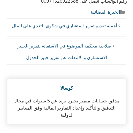
رقم الواتساب اتصل على 00971526922588
مسائل فنية أو تخصصية لا تتوافر لدى القاضي وتتطلب رأياً
فنياً محايداً.
التصنيفات
الخبرة القضائية
أهمية تقديم تقرير استشاري في شكوى التعدي على المال
صلاحية محكمة الموضوع في الاستعانة بتقرير الخبير
الاستشاري و الالتفات عن تقرير خبير الجدول
كوسالا
مدقق حسابات متميز بخبرة تزيد عن 5 سنوات في مجال
التدقيق والتأكيد وإعداد التقارير المالية وفق المعايير
الدولية.