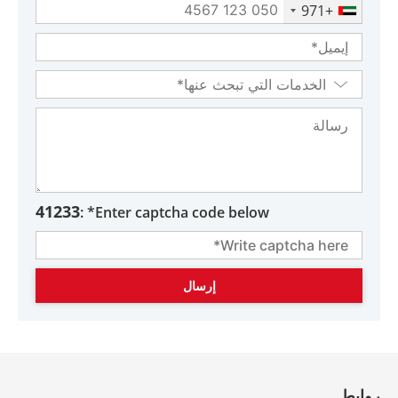
+971
41233
Enter captcha code below* :
روابط