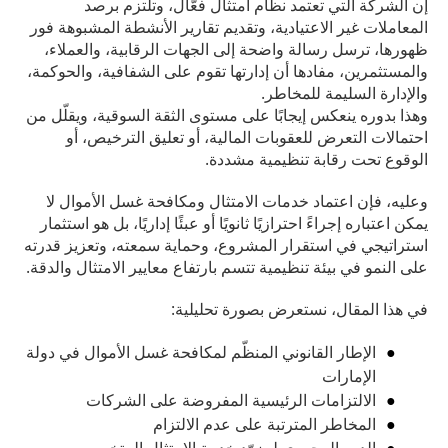
إن الشركة التي تعتمد نظام امتثال فعّال، وتلتزم برصد
المعاملات غير الاعتيادية، وتقديم تقارير الأنشطة المشبوهة فور
ظهورها، ترسل رسالة واضحة إلى الجهات الرقابية، والعملاء،
والمستثمرين، مفادها أن إدارتها تقوم على الشفافية، والحوكمة،
والإدارة السليمة للمخاطر.
وهذا بدوره ينعكس إيجابًا على مستوى الثقة السوقية، ويقلّل من
احتمالات التعرض للعقوبات المالية، أو تعليق الترخيص، أو
الوقوع تحت رقابة تنظيمية مشددة.
وعليه، فإن اعتماد خدمات الامتثال ومكافحة غسل الأموال لا
يمكن اعتباره إجراءً احترازيًا ثانويًا أو عبئًا إداريًا، بل هو استثمار
استراتيجي في استقرار المشروع، وحماية سمعته، وتعزيز قدرته
على النمو في بيئة تنظيمية تتسم بارتفاع معايير الامتثال والدقة.
في هذا المقال، نستعرض بصورة تحليلية:
الإطار القانوني المنظّم لمكافحة غسل الأموال في دولة
الإمارات
الالتزامات الرئيسية المفروضة على الشركات
المخاطر المترتبة على عدم الالتزام