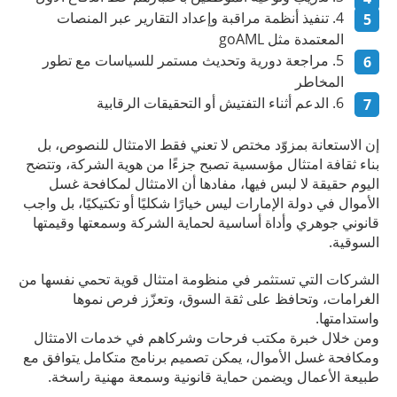
تنفيذ أنظمة مراقبة وإعداد التقارير عبر المنصات
المعتمدة مثل goAML
مراجعة دورية وتحديث مستمر للسياسات مع تطور
المخاطر
الدعم أثناء التفتيش أو التحقيقات الرقابية
إن الاستعانة بمزوّد مختص لا تعني فقط الامتثال للنصوص، بل
بناء ثقافة امتثال مؤسسية تصبح جزءًا من هوية الشركة، وتتضح
اليوم حقيقة لا لبس فيها، مفادها أن الامتثال لمكافحة غسل
الأموال في دولة الإمارات ليس خيارًا شكليًا أو تكتيكيًا، بل واجب
قانوني جوهري وأداة أساسية لحماية الشركة وسمعتها وقيمتها
السوقية.
الشركات التي تستثمر في منظومة امتثال قوية تحمي نفسها من
الغرامات، وتحافظ على ثقة السوق، وتعزّز فرص نموها
واستدامتها.
ومن خلال خبرة مكتب فرحات وشركاهم في خدمات الامتثال
ومكافحة غسل الأموال، يمكن تصميم برنامج متكامل يتوافق مع
طبيعة الأعمال ويضمن حماية قانونية وسمعة مهنية راسخة.