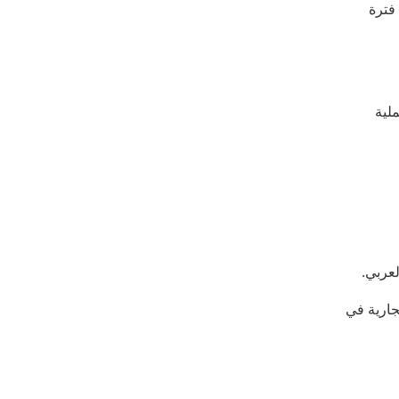
 غضون (30) يوم بعد انتهاء فترة
ملية
لعربي.
جارية في