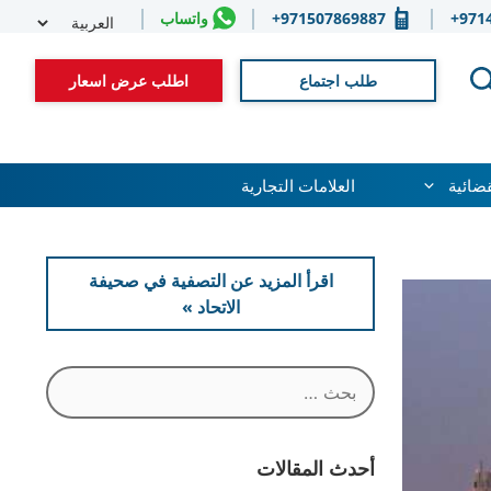
Select
971
971507869887+
واتساب
guage
طلب اجتماع
اطلب عرض اسعار
قضائية
العلامات التجارية
اقرأ المزيد عن التصفية في صحيفة
الاتحاد »
البحث
عن:
أحدث المقالات