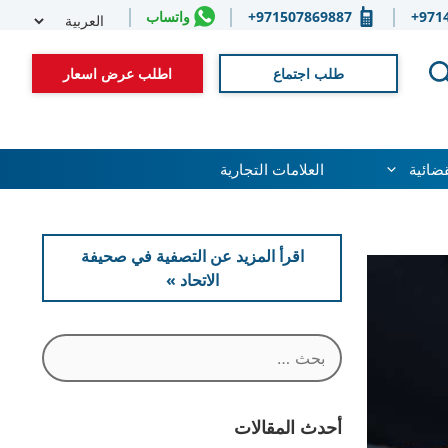
Select
971
971507869887+
واتساب
guage
طلب اجتماع
اطلب عرض اسعار
قضائية
العلامات التجارية
اقرأ المزيد عن التصفية في صحيفة
الاتحاد »
البحث
عن:
أحدث المقالات