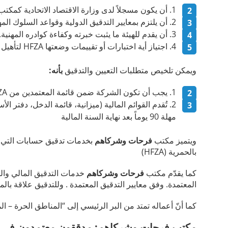
أن يكون مسجلاً لدى وزارة الاقتصاد الاتحادية كمكتب
أن يلتزم بمعايير التدقيق الدولية وقواعد السلوك المه
أن يقدم للهيئة ما يثبت خبرته وكفاءة كوادره المهنية.
اجتياز أية اختبارات أو تقييمات وضعتها HFZA لتأهيل المكاتب المدرجة في قائمتها.
ويمكن تلخيص متطلبات التعيين والتدقيق
بأنه:
يجب أن تكون الشركة ضمن قائمة المعتمدين من HFZA.
مهلة 90 يوماً بعد نهاية السنة المالية
ويتميز مكتب
فرحات وشركاهم
بخدمات تدقيق حسابات التي ت
بالحمرية (HFZA)
كما يقدّم مكتب
فرحات وشركاهم
خدمات التدقيق المالي والم
المعتمدة. وفق معايير التدقيق المعتمدة . وللتدقيق علاقة ب
كما أنّ أعماله تمتد من البر الرئيسي إلى “المناطق الحرة – ا
مكتب فرحات وشركاهم: مدققون معتمدون في ال