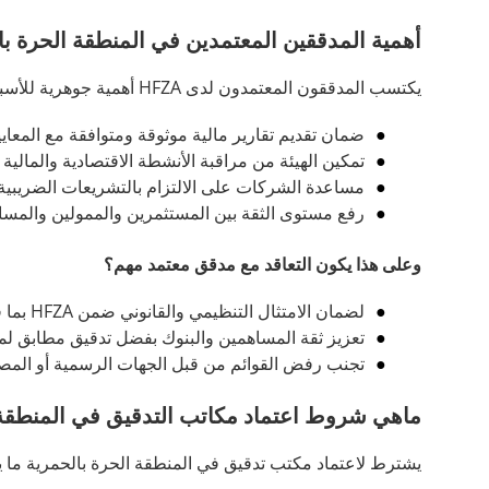
أهمية المدققين المعتمدين في المنطقة الحرة با
يكتسب المدققون المعتمدون لدى HFZA أهمية جوهرية للأسباب التالية:
ضمان تقديم تقارير مالية موثوقة ومتوافقة مع المعايير
تمكين الهيئة من مراقبة الأنشطة الاقتصادية والمال
مساعدة الشركات على الالتزام بالتشريعات الضريبية مثل ضريبة القيمة ا
رفع مستوى الثقة بين المستثمرين والممولين والمسا
وعلى هذا يكون التعاقد مع مدقق معتمد مهم؟
لضمان الامتثال التنظيمي والقانوني ضمن
HFZA بما فيها الضرائب وESR.
تعزيز ثقة المساهمين والبنوك بفضل تدقيق مطابق لمعا
تجنب رفض القوائم من قبل الجهات الرسمية أو الم
ماهي شروط اعتماد مكاتب التدقيق في المنطقة 
يشترط لاعتماد مكتب تدقيق في المنطقة الحرة بالحمرية ما ي