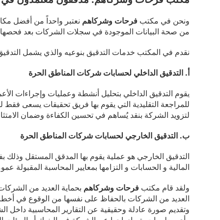
ونحن في مكتب
فرحات وشركاهم
نعتبر واحداً من أفضل مكات
من صحة البيانات الموجودة في سجلات الشركات بعد فحصها من
نقدم في المكتب خدمات التدقيق بنوعيه والذي يشمل التدقيق 
أ. التدقيق الداخلي لحسابات شركات المناطق الحرة
يقوم التدقيق الداخلي بتحليل أنشطة وعمليات وإجراءات الأعمال
للمراجعة التقليدية التي يقوم بها فريق تحقيقات يسعى فقط للك
لتزويد الشركة بنقد يُساهم في تحسين الكفاءة وضمان الامتثال 
ب. التدقيق الخارجي لحسابات شركات المناطق الحرة
التدقيق الخارجي هو عملية يقوم بها المدقق المستقل وذلك ب
المالية و الحسابات و التزامها بمعايير المحاسبة المقبولة عمو
ولقد قام مكتب
فرحات وشركاهم
بحماية العديد من الشركات
العديد من الشركات بالحفاظ على نفسها من الوقوع في أخطاء ا
وتقديم صورة عادلة وحقيقية عن التقارير المحاسبية داخل الش
وأي معلومات يتم ادراجها عن الشركة في البنوك أو الهيئات ال