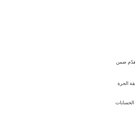
، قائمة الدخل، دفتر الأستاذ، إغلاق الحسابات) وفق معايير IFRS وسجلات ضريبية (VAT/ESR). تُقدّم ضمن
ة الحرة
 الحسابات