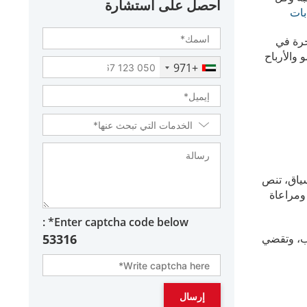
احصل على استشارة
بات
رة في
والأرباح
+971
سياق، تنص
ومراعاة
Enter captcha code below* :
ب، وتقضي
53316