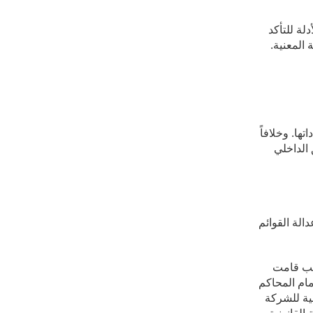
لة للتأكد
المعنية.
ها. وخلافاً
 الداخلي
الة القوائم
كتب قامت
مام المحاكم
ية للشركة
القانونية