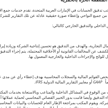
ب تدقيق الحسابات في الإمارات العربية المتحدة، نقدم خدمات جمع الأد
 جميع النواحي وإعطاء صورة حقيقية عادلة عن تلك التقارير للشركة 
الداخلي والتدقيق الخارجي كالتالي:
 التجارية، والهدف من التدقيق هو تحسين إنتاجية الشركة وزيادة إيرادات
شف عن المخالفات القانونية أو الأخلاقية المحتملة، يتم إجراء التدقيق
للوائح والإجراءات الداخلية والخارجية المعمول بها.
فحص القوائم المالية والسجلات المحاسبية بهدف إعطاء رأي عن مدى عد
ماً
GAAP
أو معايير التقارير المالية الدولية
IFRS.
 من الوقوع في المشاكل الداخلية والمتاعب وبالاستعانة بخدمات الم
لتدقيق وأيضا قامت بدور الخبير القضائي المحاسبي لحماية عملائها أ
ركة. ويقوم المكتب بمراجعة الإطار العام للحسابات والبيانات المحاسب
رسمية. وتقوم بعد ذلك بتوضيح رأيها للعميل عن صحة البيانات والطريقة 