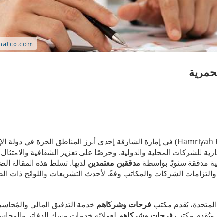
لحمرية
تُعد المنطقة الحرة بالحمرية (Hamriyah Free Zone Authority – HFZA) في إمارة الشارقة إحدى أبرز المناطق الحرة في د
رية للشركات المحلية والدولية. وحرصًا على تعزيز الشفافية والامتثال 
ية مدققة سنويًا بواسطة
مدققين معتمدين
لديها. تسلط هذه المقالة ال
، والتزامات الشركات والمكاتب وفقًا لأحدث التشريعات واللوائح ذات ال
 المتحدة، يُقدم مكتب
فرحات وشركاهم
خدمة التدقيق المالي والمُحاسب
 ويُقدم مكتب
فرحات وشركاهم
لعملائه خدمات مسك الدفاتر والمحاس