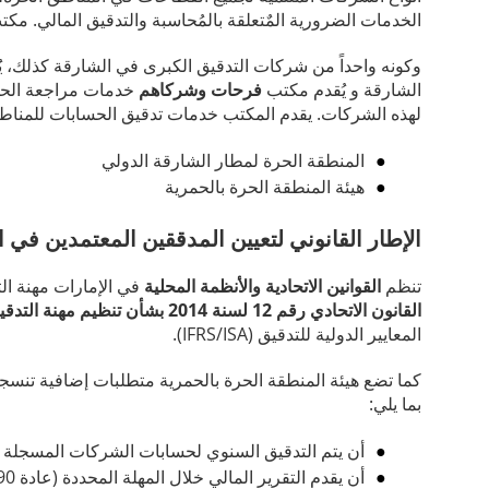
الخدمات الضرورية المٌتعلقة بالمُحاسبة والتدقيق المالي.
وكونه واحداً من شركات التدقيق الكبرى في الشارقة كذلك، 
الشارقة و يُقدم مكتب
فرحات وشركاهم
خدمات مراجعة الحسا
لهذه الشركات.
يقدم المكتب خدمات تدقيق الحسابات للمناطق
المنطقة الحرة لمطار الشارقة الدولي
هيئة المنطقة الحرة بالحمرية
الإطار القانوني لتعيين المدققين المعتمدين في 
تنظم
القوانين الاتحادية والأنظمة المحلية
في الإمارات مهنة ال
القانون الاتحادي رقم 12 لسنة 2014 بشأن تنظيم مهنة التدقيق
المعايير الدولية للتدقيق (IFRS/ISA).
كما تضع هيئة المنطقة الحرة بالحمرية متطلبات إضافية تن
بما يلي:
أن يتم التدقيق السنوي لحسابات الشركات المسجلة في HFZA بواسطة مكتب تدق
أن يقدم التقرير المالي خلال المهلة المحددة (عادة 90 يوماً من نهاية السنة المالية) كشرط لتجديد الرخصة التجارية.