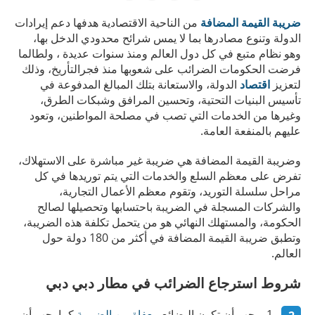
ضريبة القيمة المضافة
من الناحية الاقتصادية هدفها دعم إيرادات
الدولة وتنوع مصادرها بما لا يمس شرائح محدودي الدخل بها،
وهو نظام متبع في كل دول العالم ومنذ سنوات عديدة ، ولطالما
فرضت الحكومات الضرائب على شعوبها منذ فجرالتأريخ، وذلك
لتعزيز
اقتصاد
الدولة، والاستعانة بتلك المبالغ المدفوعة في
تأسيس البنيات التحتية، وتحسين المرافق وشبكات الطرق،
وغيرها من الخدمات التي تصب في مصلحة المواطنين، وتعود
عليهم بالمنفعة العامة.
وضريبة القيمة المضافة هي ضريبة غير مباشرة على الاستهلاك،
تفرض على معظم السلع والخدمات التي يتم توريدها في كل
مراحل سلسلة التوريد، وتقوم معظم الأعمال التجارية،
والشركات المسجلة في الضريبة باحتسابها وتحصيلها لصالح
الحكومة، والمستهلك النهائي هو من يتحمل تكلفة هذه الضريبة،
وتطبق ضريبة القيمة المضافة في أكثر من 180 دولة حول
العالم.
شروط استرجاع الضرائب في مطار دبي دبي
يجب أن تكون البضائع
معفاة من الضريبة
كما يجب أن