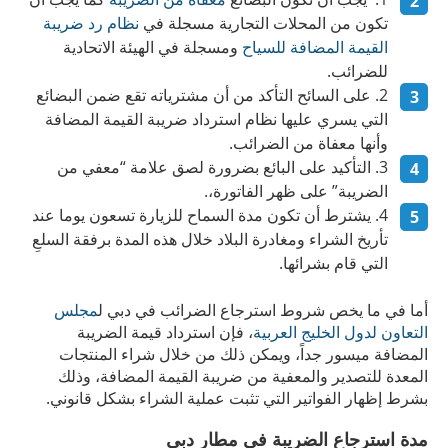
تكون من المحلات التجارية مسجلة في
نظام رد ضريبة
القيمة المضافة للسياح
ومسجلة في الهيئة الاتحادية
للضرائب.
على السائح التأكد من أن مشترياته تقع ضمن البضائع
التي يسري عليها نظام استرداد ضريبة القيمة المضافة
وأنها معفاة من الضرائب.
التأكيد على البائع بضرورة لصق علامة “معفي من
الضريبة” على ظهر الفاتورة،.
يشترط أن تكون مدة السماح للزيارة تسعون يوما عند
تأريخ الشراء ومغادرة البلاد خلال هذه المدة برفقة السلعِ
التي قام بشرائها.
أما في ما يخص شروط استرجاع الضرائب في دبي ل
مجلس
التعاون لدول الخليج العربية
، فإن استرداد قيمة الضريبة
المضافة ميسور جداً، ويمكن ذلك من خلال شراء المنتجات
المعدة للتصدير والمعفية من ضريبة القيمة المضافة، وذلك
بشرط إظهار الفواتير التي تثبت عملية الشراء بشكل قانوني.
مدة استرجاع الضريبة في مطار دبي