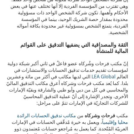
وهي تقترب من المؤسسة الفردية إلا أنها تختلف عنها في بعض
الأحكام وأهمها. تكون شركة الشخص الواحد ذات مسؤولية
محدودة بمقدار حصة الشريك الوحيد، بينما في المؤسسة
الفردية، يتمتع الشخص بمسؤولية غير محدودة بكافة أمواله
الشخصية.
الثقة والمصداقية التي يضفيها التدقيق على القوائم
المالية للمنشأة
إنّ مكتب فرحات وشُركاه عضو فاعلٌ في ثاني أكبر شبكة دولية
لمؤسسات تقديم خدمات تدقيق الحسابات والاستشارات في
العالم
LEA Global
التي لديها مكاتب في أكثر من مائة وعشرين
بلدا. كما يُعد مكتب فرحات وشركاه أعرق مكاتب التدقيق الماليّ
والمحاسبي في كل من دبي وأبو ظبي والشارقة وبقيّة الإمارات
الأخرى. وتجدر الإشارة إلى أنّ عملية التدقيق المحاسبيّ
للشركات التجاريّة في الإمارات تتمّ على مراحل:
مكتب
فرحات وشركاه
من
مكاتب تدقيق الحسابات الرائدة
محليا وإقليمياً
، ويعمل به خيرة مُدقّقي الحسابات في الإمارات
العربيّة المُتّحدة. كما يعمل به مُراجعو حسابات مُعتمدون ذوو