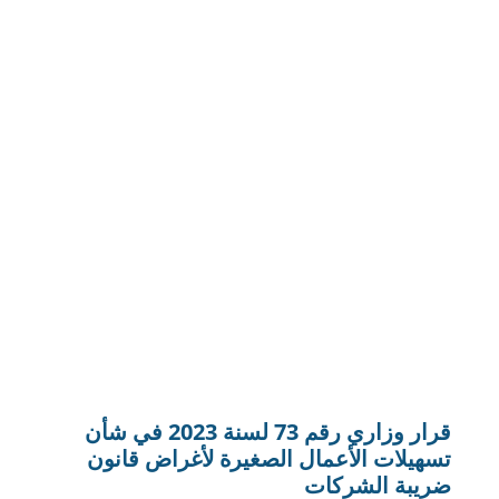
القرار الوزاري رقم 133 بشأن تسهيلات إعادة
هيكلة الأعمال
تسمح أحكام قانون ضريبة الشركات في دولة الإمارات
العربية المتحدة بإجراء أنواع معينة من معاملات إعادة
هيكلة الأعمال كالدمج أو الفصل بطريقة محايدة ضريبياً،
تجعل معها الخاضع للضريبة غير مُلزم بالأخذ في الاعتبار
المكاسب والخسائر التي تترتب على نقل ملكية كامل
أعماله أو جزء مستقل منها لقاء حصص ملكية أو أسهم في
الكيان المنقول إليه.
عرض المزيد