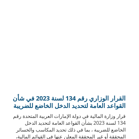
القرار الوزاري رقم 126 لسنة 2023 في شأن
القاعدة العامة لقيود خصم الفائدة
تُعد نفقات الفائدة الصافية أحد أبرز المصاريف المالية التي
يمكن للشركات والأعمال في دولة الإمارات العربية
المتحدة خصمها من الدخل الخاضع للضريبة، وترتبط قاعدة
الخصم هذه بجملة من القيود العامة التي حددها القرار
الوزاري رقم 126 لسنة 2023
عرض المزيد
Download Law