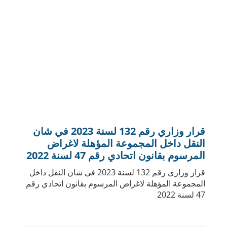
قرار وزاري رقم (139) لسنة 2023م في شأن
الأنشطة المؤهلة والأنشطة المستبعدة