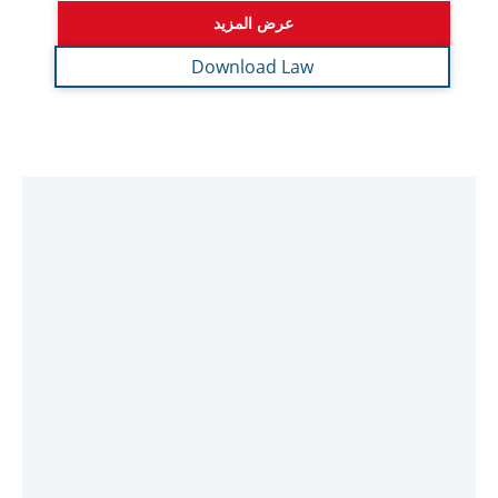
سبعة فئات في المناطق الحرة تخضع لضريبة الشركات
9% بينها تم تحديدها في القرار الوزاري رقم (139) لسنة
2023م في شأن الأنشطة المؤهلة والأنشطة المستبعدة
عرض المزيد
Download Law