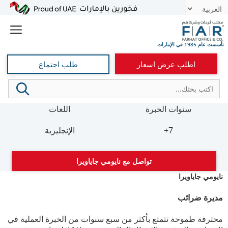
نتقل
t
لى
e
لمحتوى
اطلب عرض اسعار
طلب اجتماع
سنوات الخبرة
اللغات
7+
الإنجليزية
تواصل مع نايومي جاياويرا
نايومي جاياويرا
مديرة ضرائب
محترفة طموحة تتمتع بأكثر من سبع سنوات من الخبرة العملية في