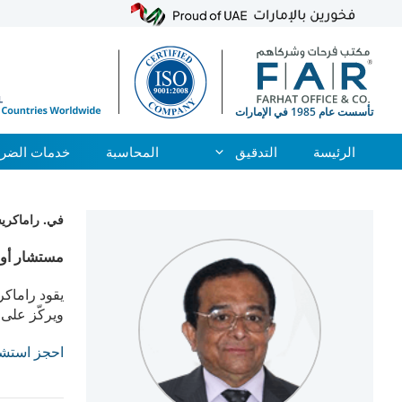
الرئيسة
التدقيق
المحاسبة
خدمات الضري
نتقل
لى
في. راماكري
لمحتوى
مستشار أول
يقود راماكر
ويركّز على 
احجز استشا