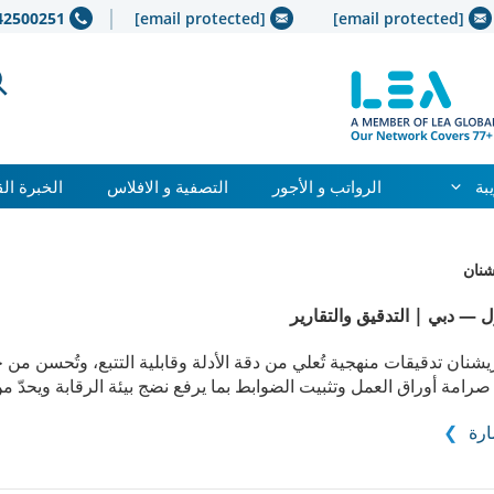
42500251+
[email protected]
[email protected]
بة
الرواتب و الأجور
التصفية و الافلاس
الخبرة ال
شنان
 — دبي | التدقيق والتقارير
يشنان تدقيقات منهجية تُعلي من دقة الأدلة وقابلية التتبع، وتُحسن من 
صرامة أوراق العمل وتثبيت الضوابط بما يرفع نضج بيئة الرقابة ويحدّ م
رة