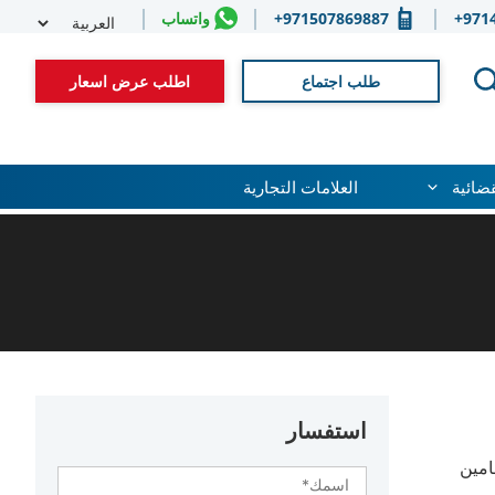
Select
971
971507869887+
واتساب
guage
طلب اجتماع
اطلب عرض اسعار
قضائية
العلامات التجارية
استفسار
امين