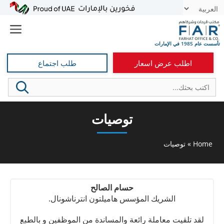
نتقل
t
لى
e
لمحتوى
اطلب عرض اسعار
طلب اجتماع
توصيات
Home
»
توصيات
حسام الصالح
الشريك المؤسس هاميلتون انترناشونال.
لقد تلقيت معاملة رائعة والمساندة من الموظفين و بالطبع