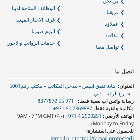
من نحن
الوظائف المتاحة لدينا
فريقنا
غرفة الاخبار المهنية
عملاؤنا
البوم صورنا
مقالات
خدمات الرواتب والأجور
تواصل معنا
اتصل بنا
العنوان:
بناية فندق ايبيس – مدخل المكاتب – مكتب رقم5001
– شارع الرقة – دبي
رسالة واتس اب نصية فقط:
+971 55 8377872
مكالمة هاتفية فقط:
7869887 50 971+
الهاتف الأرضي:
2500251 4 971+
(9AM - 7PM GMT+4 -
Monday to Friday)
للحصول على استشارة:
[email protected]
/
[email protected]