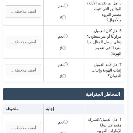
5. هل تم تقديم الأدلة/
نعم
الوثائق التي تثبت
مصدر الثروة
لا
والأموال؟
6. هل كان العميل
نعم
مراوغًا أو غير متعاون؟
(على سبيل المثال، بدا
مترددًا في تقديم
لا
الهوية)
نعم
7. هل قدم العميل
إثبات الهوية وإثبات
العنوان؟
لا
المخاطر الجغرافية
إجابة
ملحوظة
1. هل العميل/الشركة
نعم
مقيم في دولة
الإمارات العربية