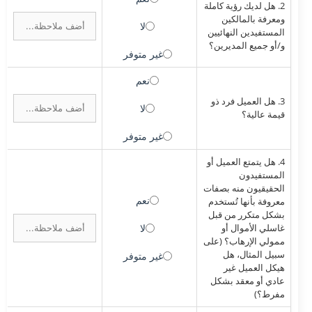
2. هل لديك رؤية كاملة
ومعرفة بالمالكين
لا
المستفيدين النهائيين
و/أو جميع المديرين؟
غير متوفر
نعم
3. هل العميل فرد ذو
لا
قيمة عالية؟
غير متوفر
4. هل يتمتع العميل أو
المستفيدون
الحقيقيون منه بصفات
نعم
معروفة بأنها تُستخدم
بشكل متكرر من قبل
غاسلي الأموال أو
لا
ممولي الإرهاب؟ (على
سبيل المثال، هل
غير متوفر
هيكل العميل غير
عادي أو معقد بشكل
مفرط؟)