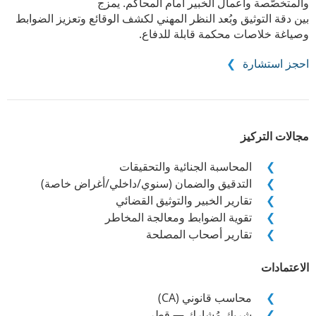
والمتخصّصة وأعمال الخبير أمام المحاكم. يمزج
بين دقة التوثيق وبُعد النظر المهني لكشف الوقائع وتعزيز الضوابط
وصياغة خلاصات محكمة قابلة للدفاع.
احجز استشارة
مجالات التركيز
المحاسبة الجنائية والتحقيقات
التدقيق والضمان (سنوي/داخلي/أغراض خاصة)
تقارير الخبير والتوثيق القضائي
تقوية الضوابط ومعالجة المخاطر
تقارير أصحاب المصلحة
الاعتمادات
محاسب قانوني (CA)
شريك مُشارك — قطر