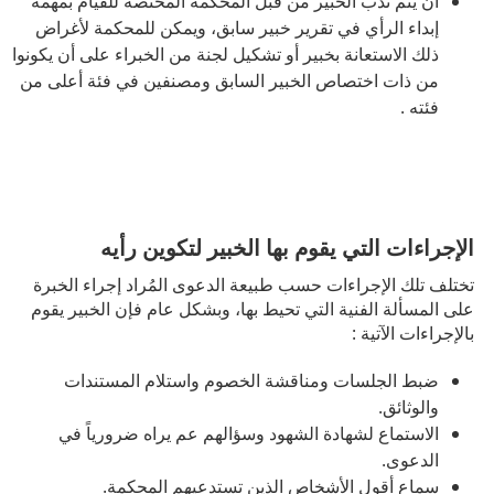
أن يتم ندب الخبير من قبل المحكمة المختصة للقيام بمهمة
إبداء الرأي في تقرير خبير سابق، ويمكن للمحكمة لأغراض
ذلك الاستعانة بخبير أو تشكيل لجنة من الخبراء على أن يكونوا
من ذات اختصاص الخبير السابق ومصنفين في فئة أعلى من
فئته .
الإجراءات التي يقوم بها الخبير لتكوين رأيه
تختلف تلك الإجراءات حسب طبيعة الدعوى المُراد إجراء الخبرة
على المسألة الفنية التي تحيط بها، وبشكل عام فإن الخبير يقوم
بالإجراءات الآتية :
ضبط الجلسات ومناقشة الخصوم واستلام المستندات
والوثائق.
الاستماع لشهادة الشهود وسؤالهم عم يراه ضرورياً في
الدعوى.
سماع أقول الأشخاص الذين تستدعيهم المحكمة.